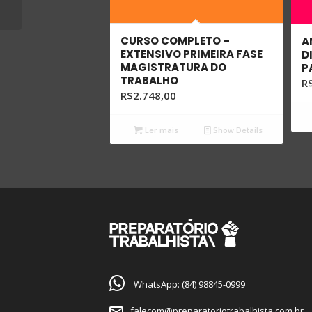
CURSO COMPLETO –
A
EXTENSIVO PRIMEIRA FASE
D
MAGISTRATURA DO
P
TRABALHO
R
R$
2.748,00
Ler mais
Show Details
WhatsApp: (84) 98845-0999
falecom@preparatoriotrabalhista.com.br