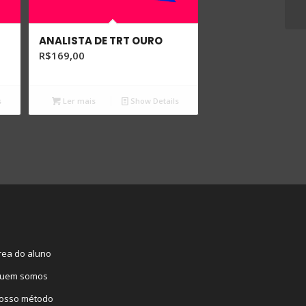
ANALISTA DE TRT OURO
R$
169,00
s
Ler mais
Show Details
rea do aluno
uem somos
osso método