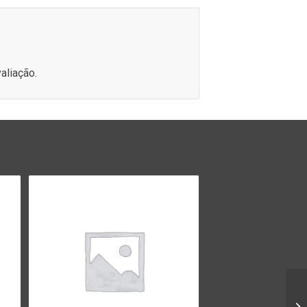
aliação.
li