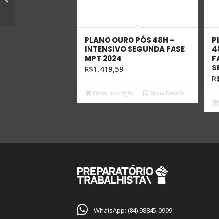
EXT SEGUNDA FASE MPT 2024
PLANO OURO PÓS 48H –
P
INTENSIVO SEGUNDA FASE
4
MPT 2024
F
S
R$
1.419,59
R
Fazer Inscrição
Show Details
WhatsApp: (84) 98845-0999